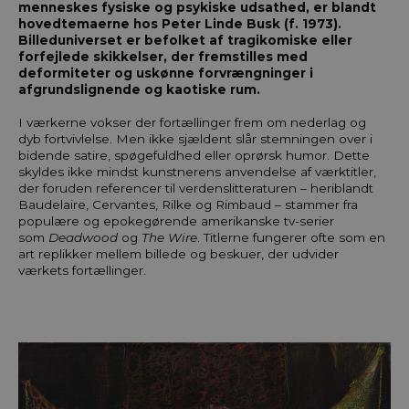
menneskes fysiske og psykiske udsathed, er blandt
hovedtemaerne hos Peter Linde Busk (f. 1973).
Billeduniverset er befolket af tragikomiske eller
forfejlede skikkelser, der fremstilles med
deformiteter og uskønne forvrængninger i
afgrundslignende og kaotiske rum.
I værkerne vokser der fortællinger frem om nederlag og
dyb fortvivlelse. Men ikke sjældent slår stemningen over i
bidende satire, spøgefuldhed eller oprørsk humor. Dette
skyldes ikke mindst kunstnerens anvendelse af værktitler,
der foruden referencer til verdenslitteraturen – heriblandt
Baudelaire, Cervantes, Rilke og Rimbaud – stammer fra
populære og epokegørende amerikanske tv-serier
som
Deadwood
og
The Wire
. Titlerne fungerer ofte som en
art replikker mellem billede og beskuer, der udvider
værkets fortællinger.