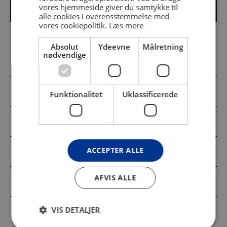
vores hjemmeside giver du samtykke til
alle cookies i overensstemmelse med
vores cookiepolitik.
Læs mere
Absolut
Ydeevne
Målretning
nødvendige
Referencer og kontekst
Kreativitetens grundprocesser
Funktionalitet
Uklassificerede
Figuration og ornamentik
ACCEPTER ALLE
Keramik, collage og grafik
AFVIS ALLE
Biografi
VIS DETALJER