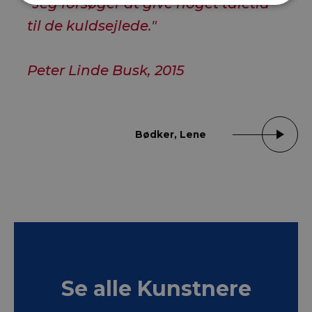
”Jeg forsøger at give noget taletid
til de kuldsejlede."
Peter Linde Busk, 2015
Bødker, Lene
Se alle Kunstnere