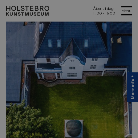
Åbent i dag:
Menu
11.00 - 16.00
Mere info +