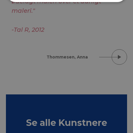
ødelagt maleri over et dårligt
maleri."
-Tal R, 2012
Thommesen, Anna
Se alle Kunstnere