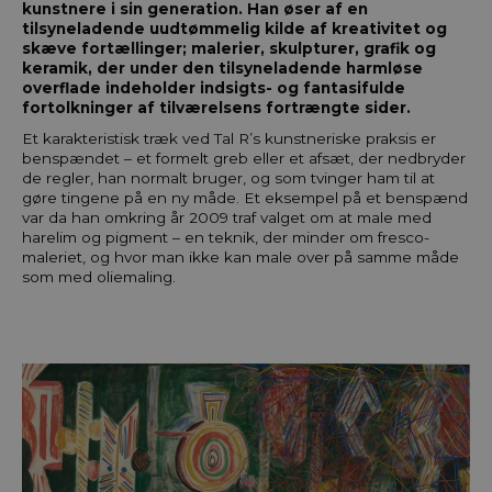
kunstnere i sin generation. Han øser af en
tilsyneladende uudtømmelig kilde af kreativitet og
skæve fortællinger; malerier, skulpturer, grafik og
keramik, der under den tilsyneladende harmløse
overflade indeholder indsigts- og fantasifulde
fortolkninger af tilværelsens fortrængte sider.
Et karakteristisk træk ved Tal R’s kunstneriske praksis er
benspændet – et formelt greb eller et afsæt, der nedbryder
de regler, han normalt bruger, og som tvinger ham til at
gøre tingene på en ny måde. Et eksempel på et benspænd
var da han omkring år 2009 traf valget om at male med
harelim og pigment – en teknik, der minder om fresco-
maleriet, og hvor man ikke kan male over på samme måde
som med oliemaling.