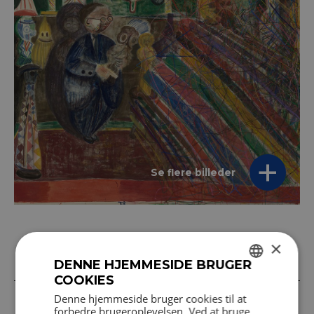
Se flere billeder
×
Et internationalt navn
DENNE HJEMMESIDE BRUGER
COOKIES
DANISH
Denne hjemmeside bruger cookies til at
Nyekspressivt og nyfigurativt maleri
forbedre brugeroplevelsen. Ved at bruge
ENGLISH