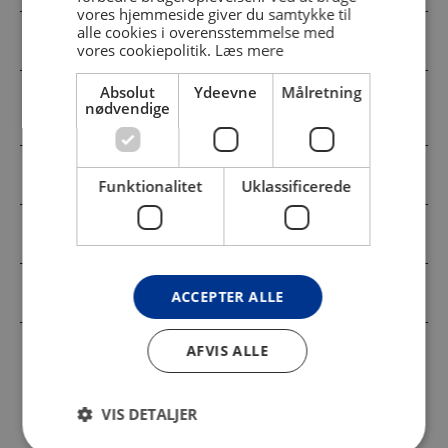
vores hjemmeside giver du samtykke til
alle cookies i overensstemmelse med
Samler af indtryk til udtryk
vores cookiepolitik.
Læs mere
Absolut
Ydeevne
Målretning
Ud af kontekst ind i nye medier og
nødvendige
betydninger
Ophobninger tager form
Funktionalitet
Uklassificerede
Flere medier og teknikker
Tal R i samlingen
ACCEPTER ALLE
AFVIS ALLE
"Det kunne være gået fuldstændig
VIS DETALJER
galt. Men jeg foretrækker et