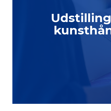
Udstillin
kunsthån