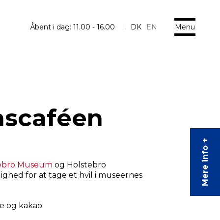
Menu
Åbent i dag:
11.00 - 16.00
DK
EN
scaféen
Mere info +
ebro Museum
og Holstebro
hed for at tage et hvil i museernes
e og kakao.