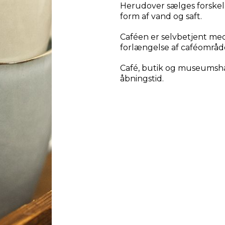
Herudover sælges forskell
form af vand og saft.
Caféen er selvbetjent med b
forlængelse af caféområ
Café, butik og museumsha
åbningstid.