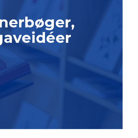
tnerbøger,
gaveidéer