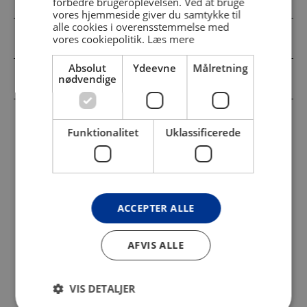
forbedre brugeroplevelsen. Ved at bruge
ENGLISH
vores hjemmeside giver du samtykke til
alle cookies i overensstemmelse med
Kunstnerisk uddannelse og karriere
vores cookiepolitik.
Læs mere
Absolut
Ydeevne
Målretning
nødvendige
Historik på Holstebro Kunstmuseum
Funktionalitet
Uklassificerede
"Billedkunstnerne har en løbende
forpligtigelse til at fastholde
nuancer og kompleksitet alle
ACCEPTER ALLE
steder, hvor det er muligt.
Billedkunsten er et stående tilbud
AFVIS ALLE
til det fælles om, at alt hvad der
kan ses, og alt hvad vi kan se
VIS DETALJER
måske bare skyggen og kanten af,