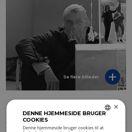
Se flere billeder
×
DENNE HJEMMESIDE BRUGER
Mellemrum - værk og betragter
COOKIES
DANISH
Denne hjemmeside bruger cookies til at
En accept af kunstrummets anderledeshed