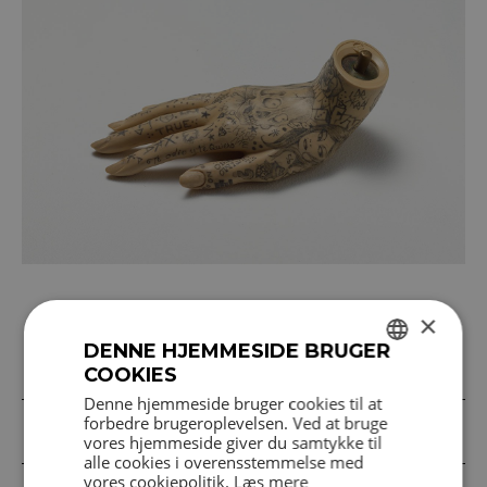
×
Mexico City, værkstedsfællesskab og
DENNE HJEMMESIDE BRUGER
subkulturer
COOKIES
DANISH
Denne hjemmeside bruger cookies til at
forbedre brugeroplevelsen. Ved at bruge
ENGLISH
Groteske og vanhelligende modificeringer
vores hjemmeside giver du samtykke til
alle cookies i overensstemmelse med
vores cookiepolitik.
Læs mere