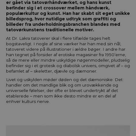
er gået via tatovørhåndværket, og hans kunst
befinder sig i et crossover mellem håndværk,
populærkultur og kunst. Han har skabt sit eget unikke
billedsprog, hvor nutidige udtryk som graffiti og
billeder fra underholdningsbranchen blandes med
tatovørkunstens traditionelle motiver.
At Dr. Lakra tatoverer skal i flere tilfælde tages helt
bogstaveligt. I nogle af sine værker har han med sin nål,
tatoveret videre på illustrationer i ældre bøger. I andre har
han tegnet på forsider af erotiske magasiner fra 1950’erne,
så de mere eller mindre uskyldige nøgenmodeller, pludselig
befinder sig i et grotesk og diabolsk univers, omgivet af – og
befamlet af – skeletter, djævle og dæmoner.
Livet og uskylden møder døden og det dæmoniske. Det
handler om det mandlige blik og om urovækkende og
universelle følelser, der ofte er blevet undertrykt af det
etablerede – men som ikke desto mindre er en del af
enhver kulturs nerve.