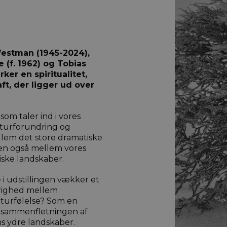
 Westman (1945-2024),
e (f. 1962) og Tobias
rker en spiritualitet,
ft, der ligger ud over
 som taler ind i vores
aturforundring og
em det store dramatiske
men også mellem vores
iske landskaber.
i udstillingen vækker et
righed mellem
turfølelse? Som en
i sammenfletningen af
s ydre landskaber.