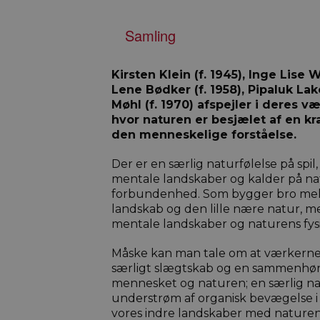
Samling
Kirsten Klein (f. 1945), Inge Lise
Lene Bødker (f. 1958), Pipaluk Lak
Møhl (f. 1970) afspejler i deres væ
hvor naturen er besjælet af en kra
den menneskelige forståelse.
Der er en særlig naturfølelse på spil,
mentale landskaber og kalder på n
forbundenhed. Som bygger bro mell
landskab og den lille nære natur, 
mentale landskaber og naturens fys
Måske kan man tale om at værkerne 
særligt slægtskab og en sammenhø
mennesket og naturen; en særlig na
understrøm af organisk bevægelse 
vores indre landskaber med naturen