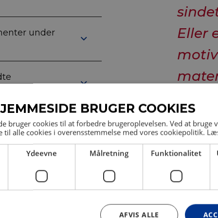
sinde
Eller 
menter under
motiv
mater
dte
vi kal
JEMMESIDE BRUGER COOKIES
genfo
r er ved at finde
 bruger cookies til at forbedre brugeroplevelsen. Ved at bruge
 til alle cookies i overensstemmelse med vores cookiepolitik.
Læ
Ydeevne
Målretning
Funktionalitet
AFVIS ALLE
ACC