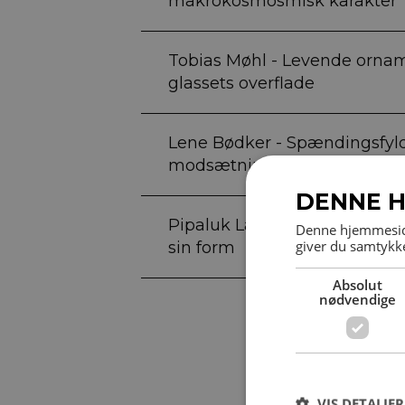
makrokosmosmisk karakter
Tobias Møhl - Levende orna
glassets overflade
Lene Bødker - Spændingsfyl
modsætninger
DENNE H
Pipaluk Lake - Som noget, de
Denne hjemmeside
giver du samtykke
sin form
Absolut
nødvendige
VIS DETALJER