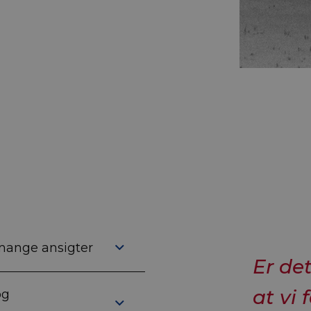
 mange ansigter
Er de
at vi 
og