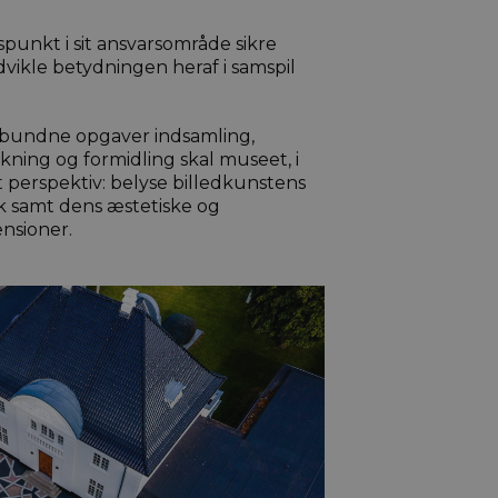
unkt i sit ansvarsområde sikre
vikle betydningen heraf i samspil
bundne opgaver indsamling,
skning og formidling skal museet, i
lt perspektiv: belyse billedkunstens
yk samt dens æstetiske og
nsioner.