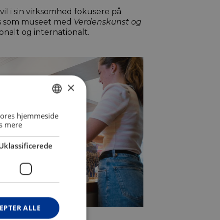
l i sin virksomhed fokusere på
des som museet med
Verdenskunst og
onalt og internationalt.
×
DANISH
 vores hjemmeside
s mere
ENGLISH
Uklassificerede
EPTER ALLE