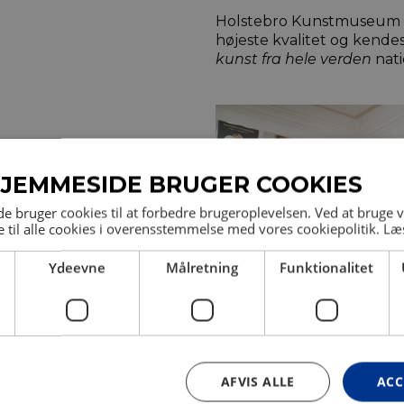
Holstebro Kunstmuseum vi
højeste kvalitet og ken
kunst fra hele verden
nati
JEMMESIDE BRUGER COOKIES
 bruger cookies til at forbedre brugeroplevelsen. Ved at bruge
 til alle cookies i overensstemmelse med vores cookiepolitik.
Læ
Ydeevne
Målretning
Funktionalitet
AFVIS ALLE
ACC