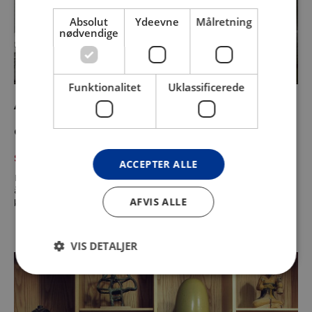
Absolut
Ydeevne
Målretning
nødvendige
Funktionalitet
Uklassificerede
Astrid Noack
06. jun 2025 - Fortløbende
Samlingspræsentation
ACCEPTER ALLE
Billedhugger Astrid Noack (1888-1954) er én af det 20.
århundredes store og usædvanlige skikkelser i dansk
AFVIS ALLE
kunst.
VIS DETALJER