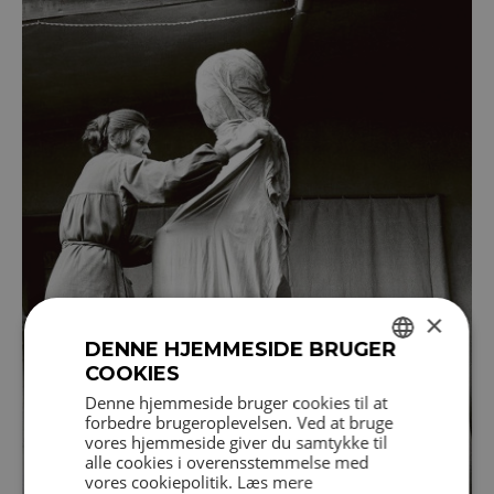
×
DENNE HJEMMESIDE BRUGER
COOKIES
DANISH
Denne hjemmeside bruger cookies til at
forbedre brugeroplevelsen. Ved at bruge
ENGLISH
vores hjemmeside giver du samtykke til
alle cookies i overensstemmelse med
vores cookiepolitik.
Læs mere